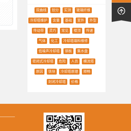
双曲线
划分
实测
玻璃纤维
冷却塔维护
含量
基础
室外
外型
传动带
灵巧
常见
楼顶
传递
气体
化工
冷却塔填料维修
低噪声冷却塔
钢板
集水盘
密闭式冷却塔
危险
人员
横流塔
原因
铁块
冷却塔原理
顺畅
封闭冷却塔
价格