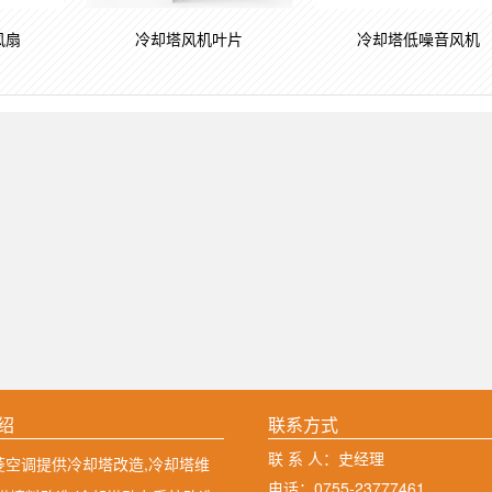
风扇
冷却塔风机叶片
冷却塔低噪音风机
绍
联系方式
联 系 人：史经理
菱空调提供冷却塔改造,冷却塔维
电话：0755-23777461