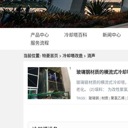
产品中心
冷却塔百科
新闻中心
服务流程
当前位置:
特菱首页
> 冷却塔改造 > 消声
玻璃钢材质的横流式冷却
玻璃钢材质的横流式冷却塔，
老化。 (2)填料： 为改性
TAGS：
玻璃钢
|
材质
|
聚氯乙烯
|