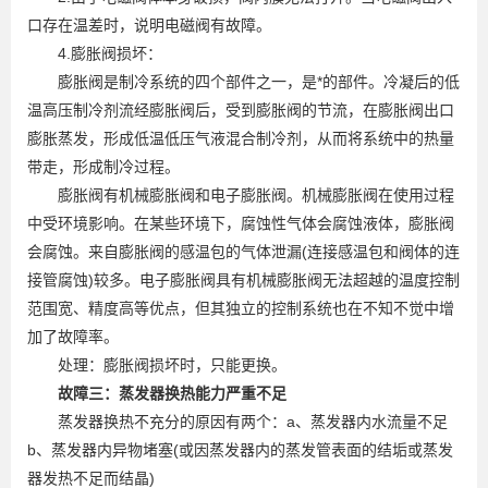
口存在温差时，说明电磁阀有故障。
4.膨胀阀损坏：
膨胀阀是制冷系统的四个部件之一，是*的部件。冷凝后的低
温高压制冷剂流经膨胀阀后，受到膨胀阀的节流，在膨胀阀出口
膨胀蒸发，形成低温低压气液混合制冷剂，从而将系统中的热量
带走，形成制冷过程。
膨胀阀有机械膨胀阀和电子膨胀阀。机械膨胀阀在使用过程
中受环境影响。在某些环境下，腐蚀性气体会腐蚀液体，膨胀阀
会腐蚀。来自膨胀阀的感温包的气体泄漏(连接感温包和阀体的连
接管腐蚀)较多。电子膨胀阀具有机械膨胀阀无法超越的温度控制
范围宽、精度高等优点，但其独立的控制系统也在不知不觉中增
加了故障率。
处理：膨胀阀损坏时，只能更换。
故障三：蒸发器换热能力严重不足
蒸发器换热不充分的原因有两个：a、蒸发器内水流量不足
b、蒸发器内异物堵塞(或因蒸发器内的蒸发管表面的结垢或蒸发
器发热不足而结晶)