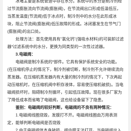
冰堵主要是系统管道中存在水分。系统中的水分是制冷剂经
过节流膨胀流向节流阀(膨胀阀)，在节流阀出口形成低温低压，
当蒸发温度(节流阀)低于冰点时，制冷剂中的水分在此形成冰
块，阻止节流阀(膨胀阀)低压故障的形成。冰闭塞发生在节气门
(膨胀阀)的出口处。
处理方法：首先使用具有“氯化钙”(强吸水材料)的可装卸过滤
器*过滤系统中的水分，更换为同类型的一次性过滤器。
3.电磁阀：
电磁阀是制冷系统的*部件。它具有保护系统安全的功能。
(在压缩机停止的情况下，制冷剂被切断，制冷剂不允许继续流向
蒸发器。在压缩机蒸发器内有大量的制冷剂的情况下，下次再起
动压缩机时，在压缩机阀中积存液体，容易使压缩机破损)。当电
磁阀损坏时，阻碍制冷剂循环，引起低压故障。现在很多厂家为
了降低成本而省略了电磁阀，这也给设备留下了隐患。
鉴别：电磁阀的较好判断，电磁阀的不良有两种情况：
1.电磁阀线圈烧毁，发膜打不开。电磁阀线圈由万用表测
定，能够判断电磁阀是否烧毁
2.由于电磁阀体本身破损，阀内膜无法打开。当电磁阀出入