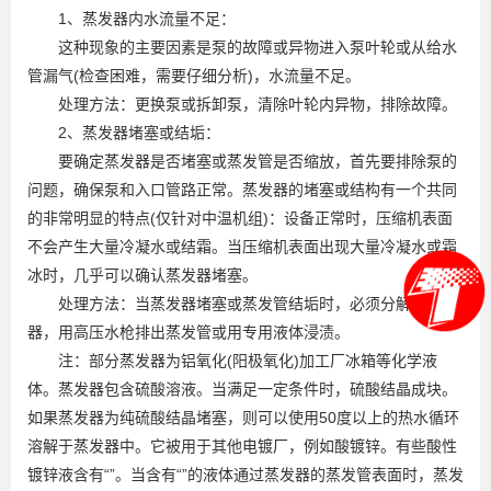
1、蒸发器内水流量不足：
这种现象的主要因素是泵的故障或异物进入泵叶轮或从给水
管漏气(检查困难，需要仔细分析)，水流量不足。
处理方法：更换泵或拆卸泵，清除叶轮内异物，排除故障。
2、蒸发器堵塞或结垢：
要确定蒸发器是否堵塞或蒸发管是否缩放，首先要排除泵的
问题，确保泵和入口管路正常。蒸发器的堵塞或结构有一个共同
的非常明显的特点(仅针对中温机组)：设备正常时，压缩机表面
不会产生大量冷凝水或结霜。当压缩机表面出现大量冷凝水或霜
冰时，几乎可以确认蒸发器堵塞。
处理方法：当蒸发器堵塞或蒸发管结垢时，必须分解蒸发
器，用高压水枪排出蒸发管或用专用液体浸渍。
注：部分蒸发器为铝氧化(阳极氧化)加工厂冰箱等化学液
体。蒸发器包含硫酸溶液。当满足一定条件时，硫酸结晶成块。
如果蒸发器为纯硫酸结晶堵塞，则可以使用50度以上的热水循环
溶解于蒸发器中。它被用于其他电镀厂，例如酸镀锌。有些酸性
镀锌液含有“”。当含有“”的液体通过蒸发器的蒸发管表面时，蒸发