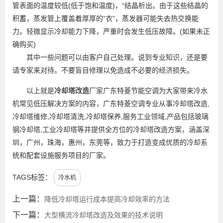
管表面的温度较低(低于饱和温度)，“结晶析出。由于这些结晶的
积蓄，蒸发管上覆盖着厚厚的“衣”，蒸发器可能失去热交换能
力。轻微显示冷却能力下降，严重时会发生低压故障。(如果未正
确购买)
其中一些问题可以由客户自己处理。说到专业知识，还是要
请专家来对待。不要盲目修理以免造成不必要的经济损失。
以上就是
冷却塔改造
厂家广东特菱节能空调为大家带来冷水
机常见低压解决方案的内容，广东特菱空调专业从事冷却塔改造,
冷却塔维修,冷却塔清洗,冷却塔保养,服务工业领域,产品包括玻璃
钢冷却塔,工业冷却塔等并提供全方位的冷却塔改造方案，涵盖深
圳，广州，珠海，惠州，东莞等，致力于打造变成优质的冷却系
统和配套设施服务项目的厂家。
TAGS标签：
冷水机
上一篇：
降低冷却塔运行成本提高冷却效率的方法
下一篇：
大型横流冷却塔改造及效果的技术说明