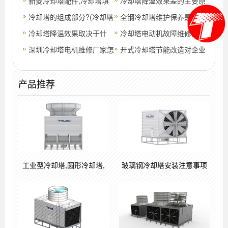
性(冷却塔检修护栏必须安
新菱冷却塔配件,冷却塔填
冷却塔降温效果差的主要原
装吗)
料,冷却塔风机维修厂家
冷却塔的组成部分?(冷却塔
因
全钢冷却塔维护保养是如何
的基本组成部分)
冷却塔降温效果取决于什
操作呢？
冷却塔电动机故障维修方法
么？
深圳冷却塔电机维修厂家怎
开式冷却塔节能改造对企业
么挑选,冷却塔电机维修注
的好处(闭式冷却塔与开式
产品推荐
意事项
冷却塔)
工业型冷却塔,圆形冷却塔,
玻璃钢冷却塔安装注意事项