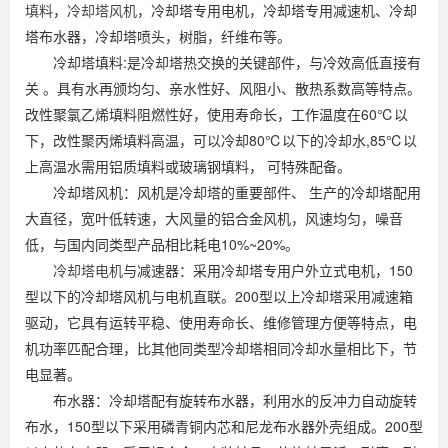
填料
，
冷却塔风机
，冷却塔专用电机，冷却塔专用减速机、冷却
塔布水器，冷却塔喷头，树脂，纤维布等。
冷却塔填料:是冷却塔热交换的关键部件，与冷效高低直接有
关 。具有水再颁均匀、亲水性好、风阻小、散热系数高等特点。
改性聚氯乙烯填料阻燃性好，使用寿命长，工作温度在60℃以
下，改性聚丙烯填料高温，可以冷却80℃以下的冷却水,85℃以
上高温水需用铝质填料或玻璃钢填料， 可特殊配备。
冷却塔风机：风机是冷却塔的重要部件、 生产的冷却塔配用
大直径，宽叶低转速，大风量的铝合金风机，风速均匀，噪音
低，与国内同类型产品相比耗电10%~20%。
冷却塔电机
与减速器：采用冷却塔专用户外立式电机，150
型以下的冷却塔风机与电机直联。200型以上冷却塔采用减速箱
驱动，它具有运转平稳、使用寿命长、维修管理方便等特点，电
机功率匹配合理，比其他同类型冷却塔相同冷却水量相比下，节
电显著。
布水器：冷却塔配有旋转布水器，利用水的反冲力自动旋转
布水，150型以下采用磷青铜内芯和尼龙布水器外壳组成。200型